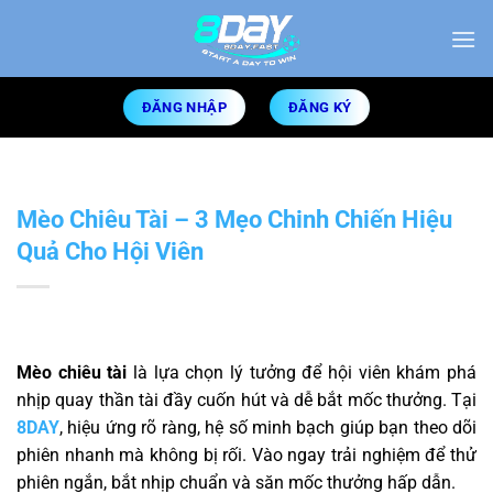
Bỏ
qua
nội
dung
ĐĂNG NHẬP
ĐĂNG KÝ
Mèo Chiêu Tài – 3 Mẹo Chinh Chiến Hiệu
Quả Cho Hội Viên
Mèo chiêu tài
là lựa chọn lý tưởng để hội viên khám phá
nhịp quay thần tài đầy cuốn hút và dễ bắt mốc thưởng. Tại
8DAY
, hiệu ứng rõ ràng, hệ số minh bạch giúp bạn theo dõi
phiên nhanh mà không bị rối. Vào ngay trải nghiệm để thử
phiên ngắn, bắt nhịp chuẩn và săn mốc thưởng hấp dẫn.