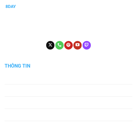
8DAY
là nhà cái cá cược trực tuyến được nhiều người chơi lựa chọn
nhờ hệ thống trò chơi phong phú và chất lượng dịch vụ ổn định. Tại
8Day, người chơi có thể tham gia cá cược thể thao, casino trực
tuyến, slot game, bắn cá, xổ số với giao diện hiện đại, dễ sử dụng và
tương thích trên mọi thiết bị.
THÔNG TIN
Về chúng tôi
Điều khoản sử dụng
Chính sách bảo mật
Miễn trừ trách nhiệm
Liên hệ