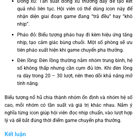
Đồng xu: Tần suất đồng xu thường dày để tạo kết
quả nhỏ liên tục. Hội viên có thể dùng icon này để
nhận diện giai đoạn game đang “trả đều” hay “khô
nhịp”.
Pháo đỏ: Biểu tượng pháo hay đi kèm hiệu ứng tăng
nhịp, tạo cảm giác bùng chuỗi. Một số phòng sẽ ưu
tiên pháo xuất hiện khi game chuyển pha thưởng.
Đèn lồng: Đèn lồng thường nằm nhóm trung bình, hệ
số không thấp nhưng cần cụm đủ lớn. Khi đèn lồng
ra dày trong 20 – 30 lượt, nên theo dõi khả năng mở
tính năng.
Biểu tượng nổ hũ chia thành nhóm ổn định và nhóm hệ số
cao, mỗi nhóm có tần suất và giá trị khác nhau. Nắm ý
nghĩa từng icon giúp hội viên đọc nhịp chuẩn, vào lượt hợp
lý và dễ bắt đúng thời điểm game chuyển pha thưởng.
Kết luận