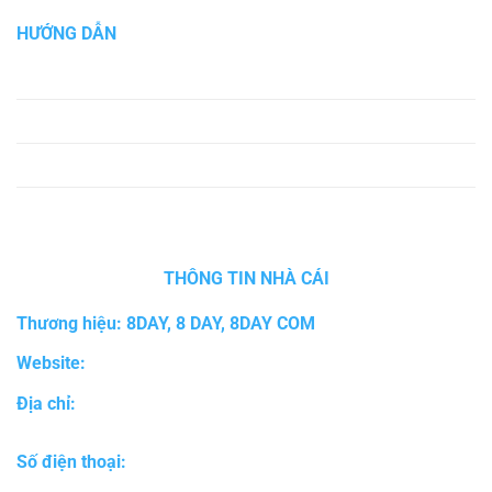
HƯỚNG DẪN
Đăng ký
Đăng nhập
Nạp tiền
Rút tiền
THÔNG TIN NHÀ CÁI
Thương hiệu: 8DAY, 8 DAY, 8DAY COM
Website:
radioramavallarta.mx
Địa chỉ:
36 Phan Huy Ích, Phường 12, Gò Vấp, Hồ Chí Minh,
Vietnam
Số điện thoại:
0968.789.578