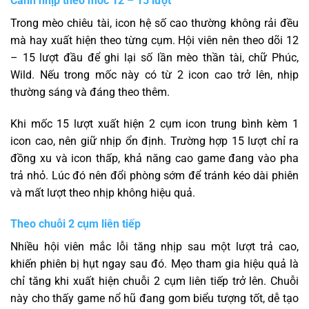
Canh nhịp theo mốc 12 – 15 lượt
Trong mèo chiêu tài, icon hệ số cao thường không rải đều
mà hay xuất hiện theo từng cụm. Hội viên nên theo dõi 12
– 15 lượt đầu để ghi lại số lần mèo thần tài, chữ Phúc,
Wild. Nếu trong mốc này có từ 2 icon cao trở lên, nhịp
thường sáng và đáng theo thêm.
Khi mốc 15 lượt xuất hiện 2 cụm icon trung bình kèm 1
icon cao, nên giữ nhịp ổn định. Trường hợp 15 lượt chỉ ra
đồng xu và icon thấp, khả năng cao game đang vào pha
trả nhỏ. Lúc đó nên đổi phòng sớm để tránh kéo dài phiên
và mất lượt theo nhịp không hiệu quả.
Theo chuỗi 2 cụm liên tiếp
Nhiều hội viên mắc lỗi tăng nhịp sau một lượt trả cao,
khiến phiên bị hụt ngay sau đó. Mẹo tham gia hiệu quả là
chỉ tăng khi xuất hiện chuỗi 2 cụm liên tiếp trở lên. Chuỗi
này cho thấy game nổ hũ đang gom biểu tượng tốt, dễ tạo